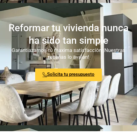
Reformar tu vivienda nunca
ha sido tan simple
Garantiazamos tu maxima satisfacciòn ¡Nuestras
reseñas lo avalan!
Solicita tu presupuesto