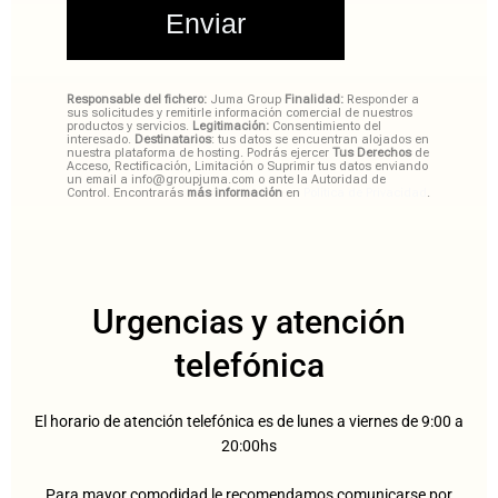
Responsable del fichero:
Juma Group
Finalidad:
Responder a
sus solicitudes y remitirle información comercial de nuestros
productos y servicios.
Legitimación:
Consentimiento del
interesado.
Destinatarios
: tus datos se encuentran alojados en
nuestra plataforma de hosting. Podrás ejercer
Tus Derechos
de
Acceso, Rectificación, Limitación o Suprimir tus datos enviando
un email a info@groupjuma.com o ante la Autoridad de
Control. Encontrarás
más información
en
Política de Privacidad
.
Urgencias y atención
telefónica
El horario de atención telefónica es de lunes a viernes de 9:00 a
20:00hs
Para mayor comodidad le recomendamos comunicarse por