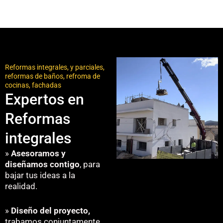
Reformas integrales, y parciales,
reformas de baños, refroma de
cocinas, fachadas
Expertos en
Reformas
integrales
»
Asesoramos y
diseñamos contigo
, para
bajar tus ideas a la
realidad.
»
Diseño del proyecto,
trabamos conjuntamente